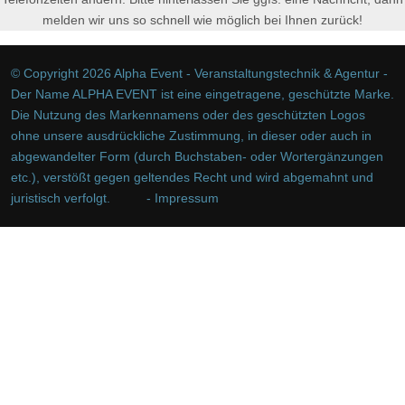
melden wir uns so schnell wie möglich bei Ihnen zurück!
© Copyright 2026 Alpha Event - Veranstaltungstechnik & Agentur -
Der Name ALPHA EVENT ist eine eingetragene, geschützte Marke.
Die Nutzung des Markennamens oder des geschützten Logos
ohne unsere ausdrückliche Zustimmung, in dieser oder auch in
abgewandelter Form (durch Buchstaben- oder Wortergänzungen
etc.), verstößt gegen geltendes Recht und wird abgemahnt und
juristisch verfolgt.
- Impressum